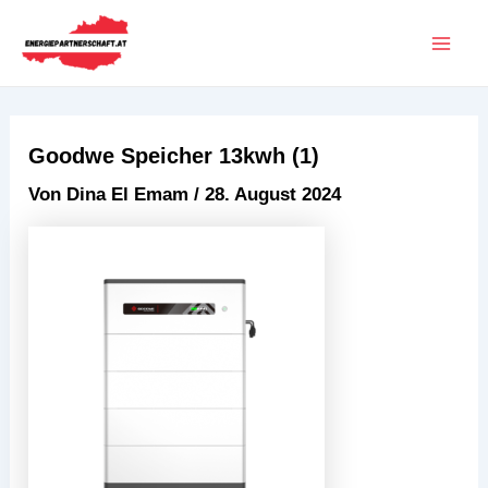
Zum
Beitragsnavigation
Mai
Inhalt
Men
springen
Goodwe Speicher 13kwh (1)
Von
Dina El Emam
/
28. August 2024